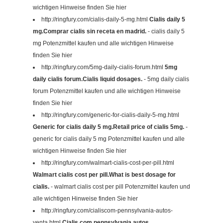
wichtigen Hinweise finden Sie hier
http://ringfury.com/cialis-daily-5-mg.html
Cialis daily 5
mg.Comprar cialis sin receta en madrid.
- cialis daily 5
mg Potenzmittel kaufen und alle wichtigen Hinweise
finden Sie hier
http://ringfury.com/5mg-daily-cialis-forum.html
5mg
daily cialis forum.Cialis liquid dosages.
- 5mg daily cialis
forum Potenzmittel kaufen und alle wichtigen Hinweise
finden Sie hier
http://ringfury.com/generic-for-cialis-daily-5-mg.html
Generic for cialis daily 5 mg.Retail price of cialis 5mg.
-
generic for cialis daily 5 mg Potenzmittel kaufen und alle
wichtigen Hinweise finden Sie hier
http://ringfury.com/walmart-cialis-cost-per-pill.html
Walmart cialis cost per pill.What is best dosage for
cialis.
- walmart cialis cost per pill Potenzmittel kaufen und
alle wichtigen Hinweise finden Sie hier
http://ringfury.com/cialiscom-pennsylvania-autos-
venta.html
Cialis.com pennsylvania autos