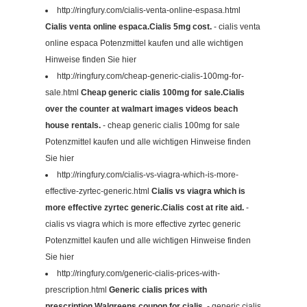
http://ringfury.com/cialis-venta-online-espasa.html
Cialis venta online espaсa.Cialis 5mg cost.
- cialis venta
online espaсa Potenzmittel kaufen und alle wichtigen
Hinweise finden Sie hier
http://ringfury.com/cheap-generic-cialis-100mg-for-
sale.html
Cheap generic cialis 100mg for sale.Cialis
over the counter at walmart images videos beach
house rentals.
- cheap generic cialis 100mg for sale
Potenzmittel kaufen und alle wichtigen Hinweise finden
Sie hier
http://ringfury.com/cialis-vs-viagra-which-is-more-
effective-zyrtec-generic.html
Cialis vs viagra which is
more effective zyrtec generic.Cialis cost at rite aid.
-
cialis vs viagra which is more effective zyrtec generic
Potenzmittel kaufen und alle wichtigen Hinweise finden
Sie hier
http://ringfury.com/generic-cialis-prices-with-
prescription.html
Generic cialis prices with
prescription.Walgreens coupon for cialis.
- generic cialis