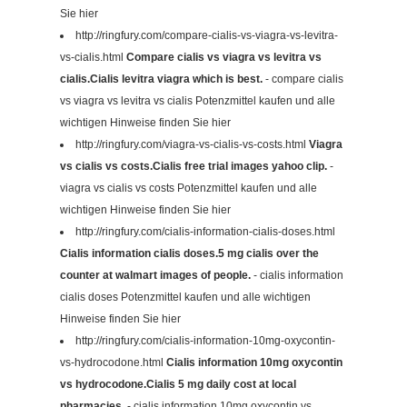
Sie hier
http://ringfury.com/compare-cialis-vs-viagra-vs-levitra-
vs-cialis.html
Compare cialis vs viagra vs levitra vs
cialis.Cialis levitra viagra which is best.
- compare cialis
vs viagra vs levitra vs cialis Potenzmittel kaufen und alle
wichtigen Hinweise finden Sie hier
http://ringfury.com/viagra-vs-cialis-vs-costs.html
Viagra
vs cialis vs costs.Cialis free trial images yahoo clip.
-
viagra vs cialis vs costs Potenzmittel kaufen und alle
wichtigen Hinweise finden Sie hier
http://ringfury.com/cialis-information-cialis-doses.html
Cialis information cialis doses.5 mg cialis over the
counter at walmart images of people.
- cialis information
cialis doses Potenzmittel kaufen und alle wichtigen
Hinweise finden Sie hier
http://ringfury.com/cialis-information-10mg-oxycontin-
vs-hydrocodone.html
Cialis information 10mg oxycontin
vs hydrocodone.Cialis 5 mg daily cost at local
pharmacies.
- cialis information 10mg oxycontin vs