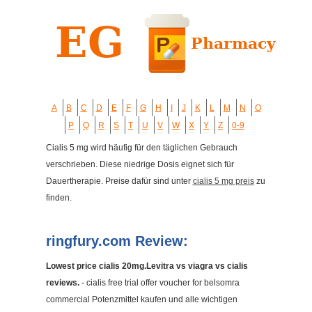
A
B
C
D
E
F
G
H
I
J
K
L
M
N
O
P
Q
R
S
T
U
V
W
X
Y
Z
0-9
Cialis 5 mg wird häufig für den täglichen Gebrauch
verschrieben. Diese niedrige Dosis eignet sich für
Dauertherapie. Preise dafür sind unter
cialis 5 mg preis
zu
finden.
ringfury.com Review:
Lowest price cialis 20mg.Levitra vs viagra vs cialis
reviews.
- cialis free trial offer voucher for belsomra
commercial Potenzmittel kaufen und alle wichtigen