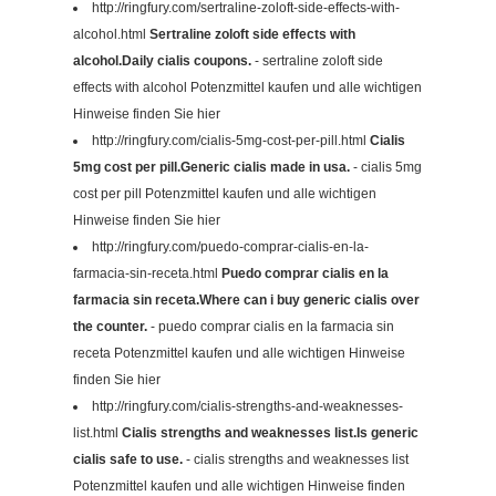
http://ringfury.com/sertraline-zoloft-side-effects-with-
alcohol.html
Sertraline zoloft side effects with
alcohol.Daily cialis coupons.
- sertraline zoloft side
effects with alcohol Potenzmittel kaufen und alle wichtigen
Hinweise finden Sie hier
http://ringfury.com/cialis-5mg-cost-per-pill.html
Cialis
5mg cost per pill.Generic cialis made in usa.
- cialis 5mg
cost per pill Potenzmittel kaufen und alle wichtigen
Hinweise finden Sie hier
http://ringfury.com/puedo-comprar-cialis-en-la-
farmacia-sin-receta.html
Puedo comprar cialis en la
farmacia sin receta.Where can i buy generic cialis over
the counter.
- puedo comprar cialis en la farmacia sin
receta Potenzmittel kaufen und alle wichtigen Hinweise
finden Sie hier
http://ringfury.com/cialis-strengths-and-weaknesses-
list.html
Cialis strengths and weaknesses list.Is generic
cialis safe to use.
- cialis strengths and weaknesses list
Potenzmittel kaufen und alle wichtigen Hinweise finden