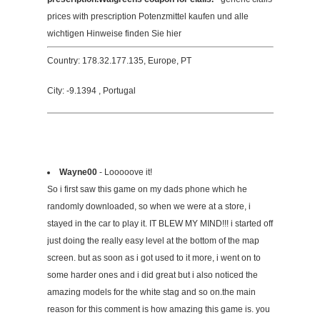
prices with prescription Potenzmittel kaufen und alle
wichtigen Hinweise finden Sie hier
Country: 178.32.177.135, Europe, PT
City: -9.1394 , Portugal
Wayne00
- Looooove it!
So i first saw this game on my dads phone which he
randomly downloaded, so when we were at a store, i
stayed in the car to play it. IT BLEW MY MIND!!! i started off
just doing the really easy level at the bottom of the map
screen. but as soon as i got used to it more, i went on to
some harder ones and i did great but i also noticed the
amazing models for the white stag and so on.the main
reason for this comment is how amazing this game is. you